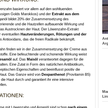
nzahn basiert vor allem auf den wohltuenden
üssigen Golds Marokkos) und der
Extrakt aus dem
ganöl bildet 20% der Zusammensetzung des
erierende und die Hautzellen aufbauende Wirkung und
das Austrocknen der Haut. Der Löwenzahn-Extrakt
r eventuellen
Hautveränderungen, Rötungen und der
Ant
kes Antioxidans, das die freien Radikale bekämpft.
Arg
hn finden wir in der Zusammensetzung der Creme aus
tsstoffe. Eine befeuchtende und schonende Wirkung weist
Sesamöl
auf. Das
Maisöl
verantwortet dagegen für die
alten. Eine Zutat in Form des natürlichen Antibiotikum,
septischen Eigenschaften und beeinflusst positiv die
Haut. Das Ganze wird von
Dexpanthenol
(Provitamin B5)
 die Haut durch und garantiert ihr eine intensive
llen.
Mar
ATIONEN:
Lin
eme mit Löwenzahn und Arganöl sind schon
nach einem