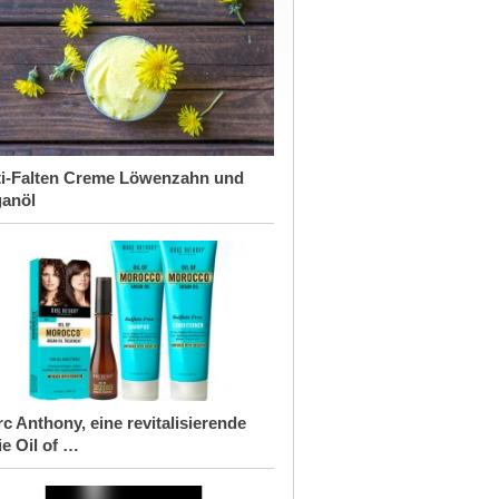
i-Falten Creme Löwenzahn und
anöl
c Anthony, eine revitalisierende
ie Oil of …