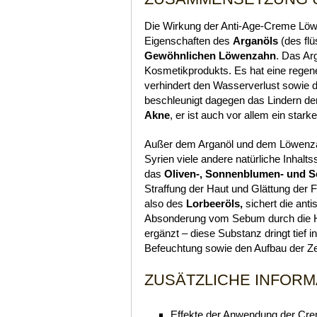
Die Wirkung der Anti-Age-Creme Löwe
Eigenschaften des
Arganöls
(des fl
Gewöhnlichen Löwenzahn
. Das Ar
Kosmetikprodukts. Es hat eine regen
verhindert den Wasserverlust sowie 
beschleunigt dagegen das Lindern de
Akne
, er ist auch vor allem ein star
Außer dem Arganöl und dem Löwenza
Syrien viele andere natürliche Inhal
das
Oliven-, Sonnenblumen- und 
Straffung der Haut und Glättung der F
also des
Lorbeeröls,
sichert die anti
Absonderung vom Sebum durch die 
ergänzt – diese Substanz dringt tief in
Befeuchtung sowie den Aufbau der Ze
ZUSÄTZLICHE INFORM
Effekte der Anwendung der Cr